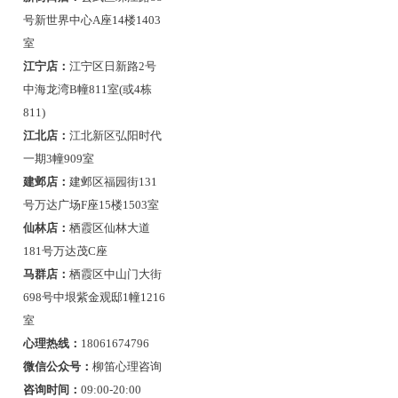
号新世界中心A座14楼1403
室
江宁店：
江宁区日新路2号
中海龙湾B幢811室(或4栋
811)
江北店：
江北新区弘阳时代
一期3幢909室
建邺店：
建邺区福园街131
号万达广场F座15楼1503室
仙林店：
栖霞区仙林大道
181号万达茂C座
马群店：
栖霞区中山门大街
698号中垠紫金观邸1幢1216
室
心理热线：
18061674796
微信公众号：
柳笛心理咨询
咨询时间：
09:00-20:00