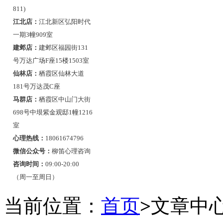
811)
江北店：
江北新区弘阳时代
一期3幢909室
建邺店：
建邺区福园街131
号万达广场F座15楼1503室
仙林店：
栖霞区仙林大道
181号万达茂C座
马群店：
栖霞区中山门大街
698号中垠紫金观邸1幢1216
室
心理热线：
18061674796
微信公众号：
柳笛心理咨询
咨询时间：
09:00-20:00
（周一至周日）
当前位置：
首页
>
文章中