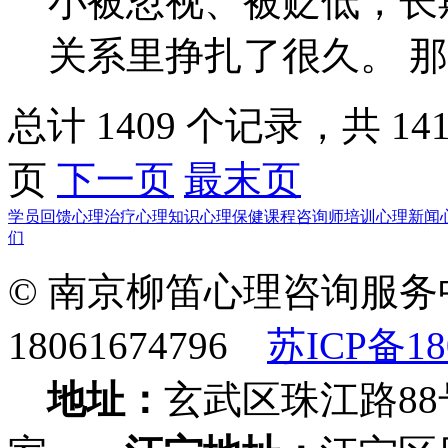
小被忽视、被贬低，长
关系里挣扎了很久。 
总计 1409 个记录，共 14
页
下一页
最末页
学员回馈
心理治疗
心理知识
心理保健课程
咨询师培训
心理新闻
们
© 南京柳笛心理咨询服务
18061674796
苏ICP备18
地址：
玄武区珠江路88