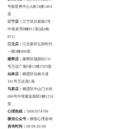
号新世界中心A座14楼1403
室
江宁店：
江宁区日新路2号
中海龙湾B幢811室(或4栋
811)
江北店：
江北新区弘阳时代
一期3幢909室
建邺店：
建邺区福园街131
号万达广场F座15楼1503室
仙林店：
栖霞区仙林大道
181号万达茂C座
马群店：
栖霞区中山门大街
698号中垠紫金观邸1幢1216
室
心理热线：
18061674796
微信公众号：
柳笛心理咨询
咨询时间：
09:00-20:00